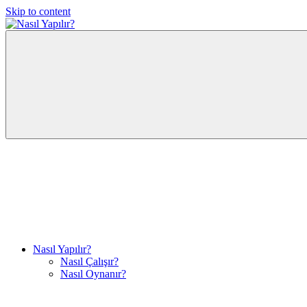
Skip to content
Nasıl
Merak
Yapılır?
Ettiğiniz
Herşey
Burada.!
Nasıl Yapılır?
Nasıl Çalışır?
Nasıl Oynanır?