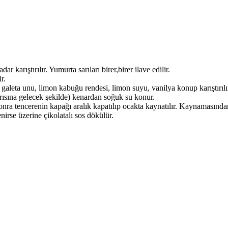
 karıştırılır. Yumurta sarıları birer,birer ilave edilir.
r.
galeta unu, limon kabuğu rendesi, limon suyu, vanilya konup karıştırılır.
rısına gelecek şekilde) kenardan soğuk su konur.
nra tencerenin kapağı aralık kapatılıp ocakta kaynatılır. Kaynamasından 
nirse üzerine çikolatalı sos dökülür.