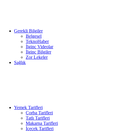
Gerekli Bilgiler
Belgesel
TeknoHaber
İlginç Videolar
İlginç Bilgiler
Zor Lekeler
Sağlık
Yemek Tarifleri
Çorba Tarifleri
Tatlı Tarifleri
Makarna Tarifleri
İçecek Tarifleri