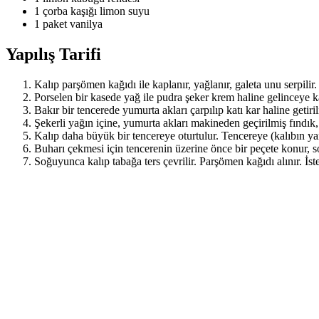
1 çorba kaşığı limon suyu
1 paket vanilya
Yapılış Tarifi
Kalıp parşömen kağıdı ile kaplanır, yağlanır, galeta unu serpilir.
Porselen bir kasede yağ ile pudra şeker krem haline gelinceye kadar
Bakır bir tencerede yumurta akları çarpılıp katı kar haline getirili
Şekerli yağın içine, yumurta akları makineden geçirilmiş fındık, 
Kalıp daha büyük bir tencereye oturtulur. Tencereye (kalıbın ya
Buharı çekmesi için tencerenin üzerine önce bir peçete konur, so
Soğuyunca kalıp tabağa ters çevrilir. Parşömen kağıdı alınır. İste