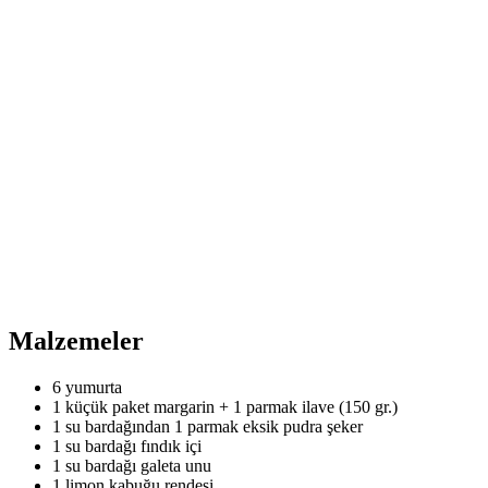
Malzemeler
6 yumurta
1 küçük paket margarin + 1 parmak ilave (150 gr.)
1 su bardağından 1 parmak eksik pudra şeker
1 su bardağı fındık içi
1 su bardağı galeta unu
1 limon kabuğu rendesi