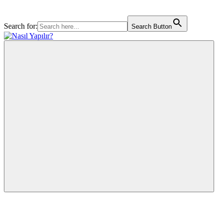
Search for:
Search Button
Skip
to
Nasıl
Merak
content
Yapılır?
Ettiğiniz
Herşey
Burada.!
Menu