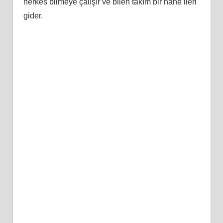
herkes bilmeye çalışır ve bilen takım bir hane ileri
gider.