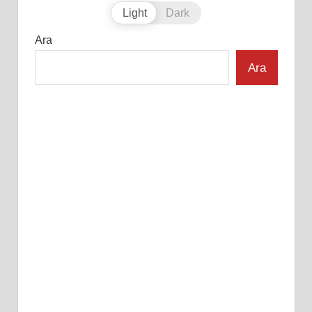
Light
Dark
Ara
Ara