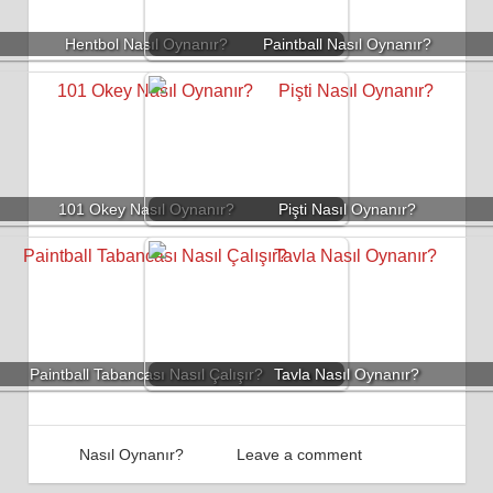
Hentbol Nasıl Oynanır?
Paintball Nasıl Oynanır?
101 Okey Nasıl Oynanır?
Pişti Nasıl Oynanır?
Paintball Tabancası Nasıl Çalışır?
Tavla Nasıl Oynanır?
nasıl
11 Haziran 2018
Admin
Nasıl Oynanır?
Leave a comment
oynanır
blog