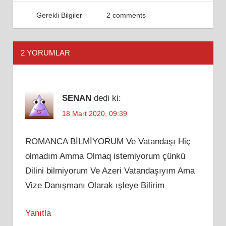
07 Haziran 2018
Admin
Gerekli Bilgiler
2 comments
2 YORUMLAR
SENAN
dedi ki:
18 Mart 2020, 09:39
ROMANCA BİLMİYORUM Ve Vatandaşı Hiç
olmadım Amma Olmaq istemiyorum çünkü
Dilini bilmiyorum Ve Azeri Vatandaşıyım Ama
Vize Danışmanı Olarak ışleye Bilirim
Yanıtla