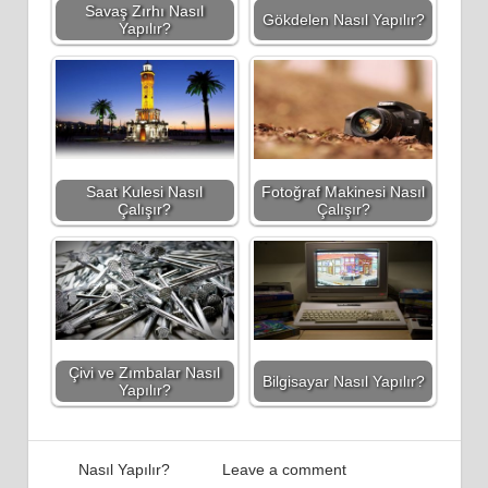
Savaş Zırhı Nasıl
Gökdelen Nasıl Yapılır?
Yapılır?
Saat Kulesi Nasıl
Fotoğraf Makinesi Nasıl
Çalışır?
Çalışır?
Çivi ve Zımbalar Nasıl
Bilgisayar Nasıl Yapılır?
Yapılır?
26 Mayıs 2012
Admin
Nasıl Yapılır?
Leave a comment