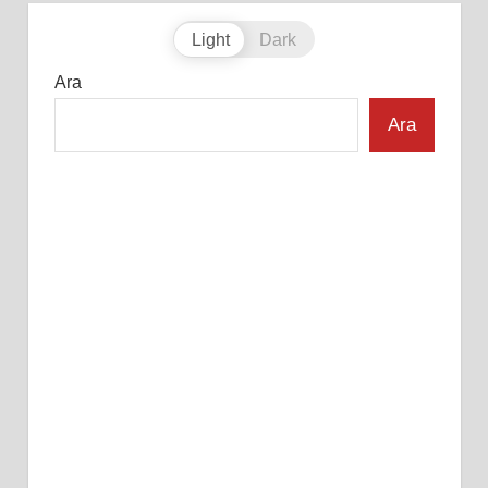
Light
Dark
Ara
Ara