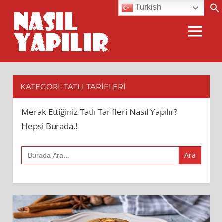
Skip
Turkish
Nasıl
to
content
MENU
Yapılır?
Merak
Ettiğiniz
Herşey
KATEGORI:
TATLI TARIFLERI
Burada.!
Merak Ettiğiniz Tatlı Tarifleri Nasıl Yapılır?
Hepsi Burada.!
Search
for: