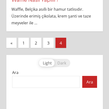
Waffle Nasıl Yapılır?
Waffle, Belçika asıllı bir hamur tatlısıdır.
Üzerinde erimiş çikolata, krem şanti ve taze
meyveler ile
…
Yazı
Previous
«
1
2
3
4
Posts
sayfalandırması
Light
Dark
Ara
Ara