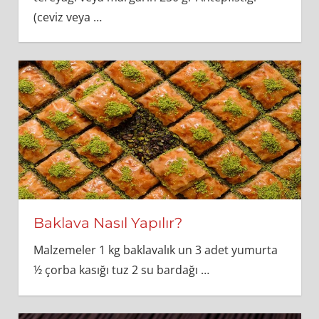
(ceviz veya
…
Baklava Nasıl Yapılır?
Malzemeler 1 kg baklavalık un 3 adet yumurta
½ çorba kasığı tuz 2 su bardağı
…