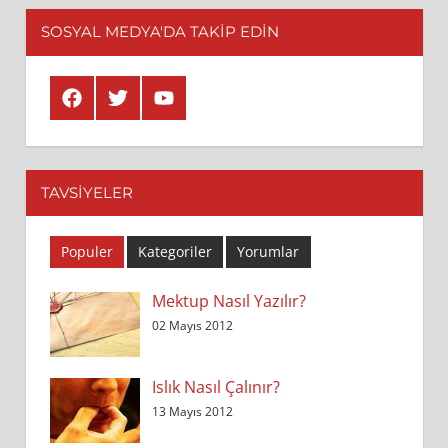
SOSYAL MEDYA'DA TAKİP EDİN
Facebook
Twitter
Youtube
TAVSIYELER
Populer
Kategoriler
Yorumlar
Mektup Nasıl Yazılır?
02 Mayıs 2012
Islık Nasıl Çalınır?
13 Mayıs 2012