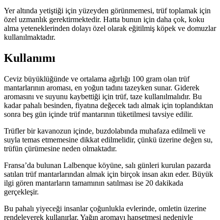
Yer altında yetiştiği için yüzeyden görünmemesi, trüf toplamak için
özel uzmanlık gerektirmektedir. Hatta bunun için daha çok, koku
alma yeteneklerinden dolayı özel olarak eğitilmiş köpek ve domuzlar
kullanılmaktadır.
Kullanımı
Ceviz büyüklüğünde ve ortalama ağırlığı 100 gram olan trüf
mantarlarının aroması, en yoğun tadını tazeyken sunar. Giderek
aromasını ve suyunu kaybettiği için trüf, taze kullanılmalıdır. Bu
kadar pahalı besinden, fiyatına değecek tadı almak için toplandıktan
sonra beş gün içinde trüf mantarının tüketilmesi tavsiye edilir.
Trüfler bir kavanozun içinde, buzdolabında muhafaza edilmeli ve
suyla temas etmemesine dikkat edilmelidir, çünkü üzerine değen su,
trüfün çürümesine neden olmaktadır.
Fransa’da bulunan Lalbenque köyüne, salı günleri kurulan pazarda
satılan trüf mantarlarından almak için birçok insan akın eder. Büyük
ilgi gören mantarların tamamının satılması ise 20 dakikada
gerçekleşir.
Bu pahalı yiyeceği insanlar çoğunlukla evlerinde, omletin üzerine
rendeleyerek kullanırlar. Yağın aromayı hapsetmesi nedeniyle