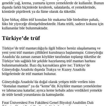
genelde yağ, krema, yumurta içeren yemeklerde de kullanılır. Bunun
dışında farklı biçimlerde kesilerek, salatalarda, et yemeklerinde,
kömürde pişirilerek ya da füme olarak da tüketilir.
İçine birkaç dilim trüf konulan bir makarna bile birdenbire pahalı,
lüks bir yiyeceğe dönüşebilmektedir. Hatta trüfü, sadece kokusu için
kullananlar bile bulunmaktadır.
Türkiye’de trüf
Türkiye’de trüf mantarcılığıyla ilgili bilince henüz ulaşılamamış ve
yeni yeni trüf mantarı çiftlikleri kurulmaya başlanmıştır. Güneydoğu
Anadolu’da zaman zaman köylüler tarafından toplanıp tüketilse de
Türkiye’nin sağlıklı bir şekilde hazırlanmış trüf mantarı haritası
bulunmamaktadır. Bazı dış kaynaklara göre ise; Türkiye’de
Güneydoğu Anadolu dışında Trakya ve Kuzey Anadolu
bölgelerinde de trüf mantarı bulunur.
Güneydoğu Anadolu’da doğal olarak yetişen trüfe verilen isim
“domalan mantarı” ya da “keme”dir. Köylüler mantarı yemeklerine
ve lahmacuna katarlar; ayrıca keme kebabı adını verdikleri yemekle
de trüfe kendi yorumlarını da katmışlardır.
Fırat Üniversitesi Fen Fakültesi Genel Biyoloji Anabilim Dalı