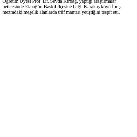
Öğretim Üyesi Prof. Dr. Sevda Kırbağ, yaptığı araştırmalar
neticesinde Elazığ’ın Baskil İlçesine bağlı Karakaş köyü İbriş
mezradaki meşelik alanlarda trüf mantarı yetiştiğini tespit etti.