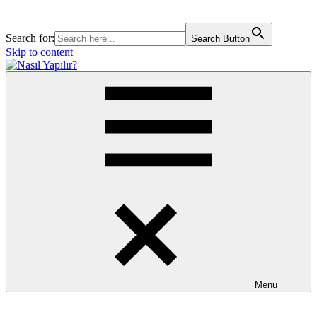
Search for:
Search Button
Skip to content
Nasıl
Merak
Yapılır?
Ettiğiniz
Herşey
Burada.!
Menu