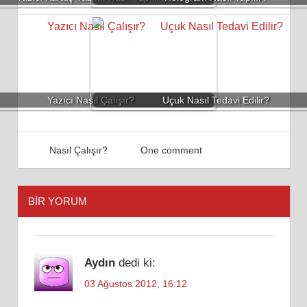
Yazıcı Nasıl Çalışır?
Uçuk Nasıl Tedavi Edilir?
06 Temmuz 2012
Admin
Nasıl Çalışır?
One comment
BIR YORUM
Aydın
dedi ki:
03 Ağustos 2012, 16:12